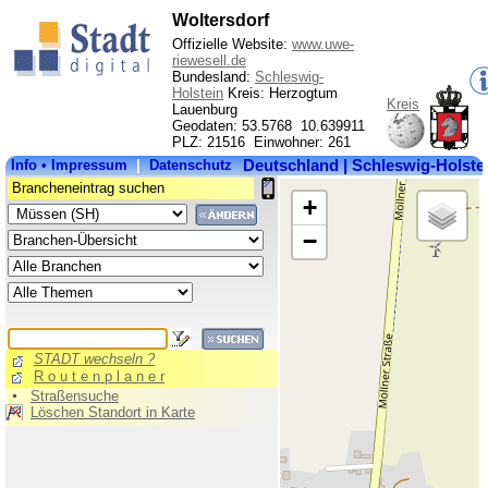
Woltersdorf
Offizielle Website:
www.uwe-
riewesell.de
Bundesland:
Schleswig-
Holstein
Kreis: Herzogtum
Kreis
Lauenburg
Kre
Geodaten: 53.5768 10.639911
PLZ: 21516 Einwohner: 261
Bu
Fl
Ei
Pos
Ort