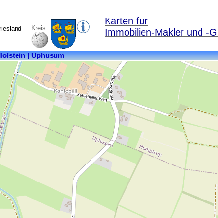
Karten für
Kreis
riesland
Immobilien-Makler und -G
Kreis:
Nordfriesland
Bundesland:
Schleswig-
Holstein
Fläche:
7,06
km²
Einwohner:
410
Postleitzahl:
25923
Ortsteile:
Uphusum,
Uphusumfeld