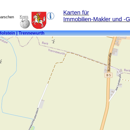
Karten für
Kreis
marschen
Immobilien-Makler und -G
Kreis:
Dithmarschen
Bundesland:
Schleswig-
Holstein
Fläche:
7,78
km²
Einwohner:
257
Postleitzahl:
25693
Ortsteile:
Krooge,
Trennewurth,
Trennewurther,
Trennewurtheraltendeich,
Trennewurtherdeich,
Trennewurtherkrooge,
Trennewurtherneuendeich