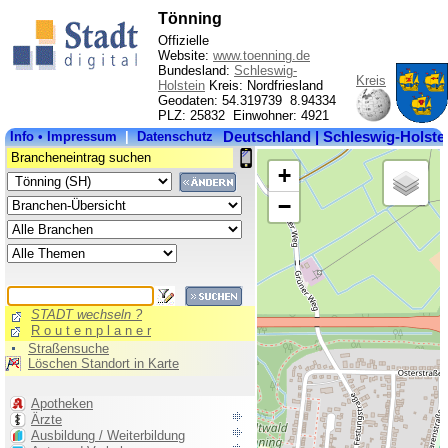
Tönning
Offizielle
Website:
www.toenning.de
Bundesland:
Schleswig-
Kreis
Holstein
Kreis: Nordfriesland
Geodaten: 54.319739 8.94334
PLZ: 25832 Einwohner: 4921