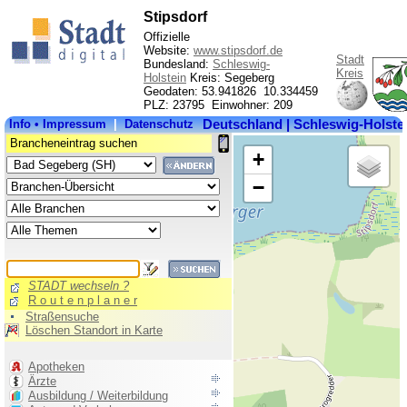
Stipsdorf
Offizielle
Website:
www.stipsdorf.de
Stadt
Bundesland:
Schleswig-
Kreis
Holstein
Kreis: Segeberg
Geodaten: 53.941826 10.334459
PLZ: 23795 Einwohner: 209