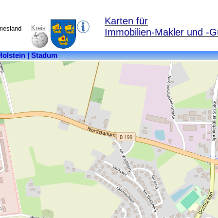
Karten für
Kreis
riesland
Immobilien-Makler und -G
Kreis:
Nordfriesland
Bundesland:
Schleswig-
Holstein
Einwohner:
1025
Postleitzahl:
25917
Ortsteile:
Berg,
Fischerhaus,
Fresenhagen,
Fresenhagenfeld,
Hedwigsruh,
Holzacker,
Nordstadum,
Schach,
Stadum,
Stadumfeld,
Stadumwatt