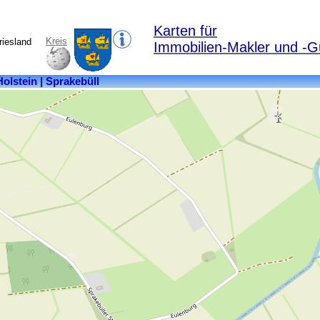
Karten für
Kreis
riesland
Immobilien-Makler und -G
Kreis:
Nordfriesland
Bundesland:
Schleswig-
Holstein
Fläche:
11,37
km²
Einwohner:
229
Postleitzahl:
25917
Ortsteile:
Freienwill,
Gaarde,
Hogelund,
Sandacker,
Schottenburg,
Sprakebüll,
Sprakebüllfeld