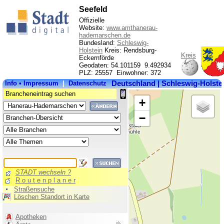
Seefeld
Offizielle
Website:
www.amthanerau-
hademarschen.de
Bundesland:
Schleswig-
Holstein
Kreis: Rendsburg-
Kreis
Eckernförde
Geodaten: 54.101159 9.492934
PLZ: 25557 Einwohner: 372