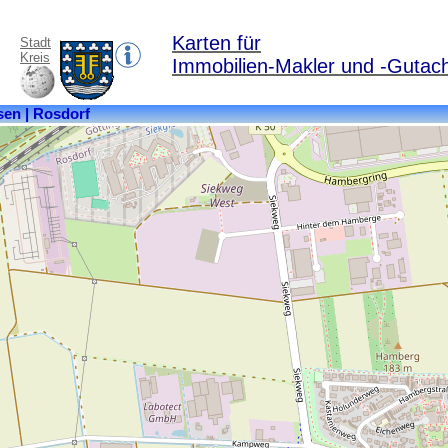
Karten für
Stadt
Kreis
Immobilien-Makler und -Gutach
Regierungsbezirk:
Braunschweig
Kreis:
Göttingen
Bundesland:
Niedersachsen
Einwohner:
12051
Postleitzahl:
37083,
37124
Ortsteile:
Atzenhausen,
Dahlenrode,
Dramfeld,
Heißental,
Klein
Wiershausen,
Lemshausen,
Mariengarten,
Mengershausen,