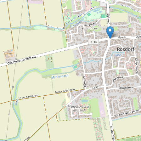
Obernjesa,
Örshausen,
Olenhusen,
Reibstein,
Reinshof,
Rischenkrug,
Rosdorf,
Settmarshausen,
Sieboldshausen,
Tiefenbrunn,
Volkerode,
Wetenborn