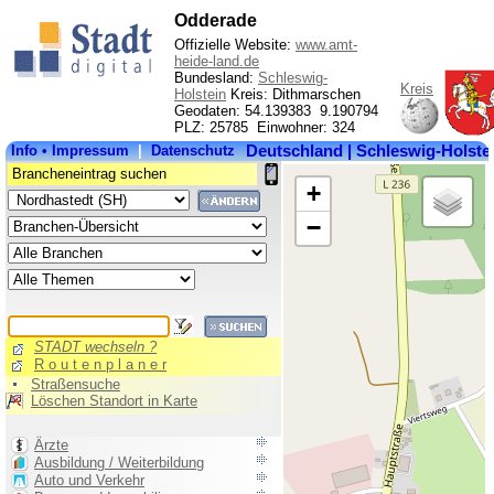
Odderade
Offizielle Website:
www.amt-
heide-land.de
Bundesland:
Schleswig-
Kreis
Holstein
Kreis: Dithmarschen
Geodaten: 54.139383 9.190794
PLZ: 25785 Einwohner: 324