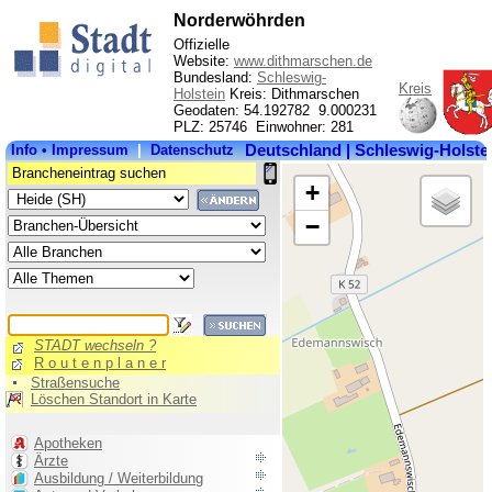
Norderwöhrden
Offizielle
Website:
www.dithmarschen.de
Bundesland:
Schleswig-
Kreis
Holstein
Kreis: Dithmarschen
Geodaten: 54.192782 9.000231
PLZ: 25746 Einwohner: 281