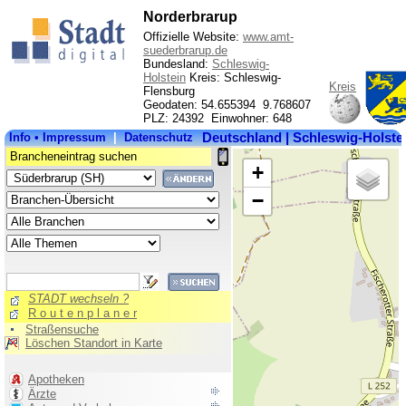
Norderbrarup
Offizielle Website:
www.amt-
suederbrarup.de
Bundesland:
Schleswig-
Holstein
Kreis: Schleswig-
Kreis
Flensburg
Geodaten: 54.655394 9.768607
PLZ: 24392 Einwohner: 648