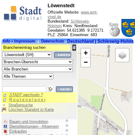
Löwenstedt
Offizielle Website:
www.amt-
vioel.de
Bundesland:
Schleswig-
Kreis
Holstein
Kreis: Nordfriesland
Geodaten: 54.621385 9.172171
PLZ: 25864 Einwohner: 683