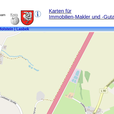
Karten für
Kreis
marn
Immobilien-Makler und -Gut
Kreis:
Stormarn
Bundesland:
Schleswig-
Holstein
Fläche:
12,4
km²
Einwohner:
1195
Postleitzahl:
23847
Ortsteile:
Barkhorst,
Krummbek,
Lasbek,
Lasbek-
Dorf