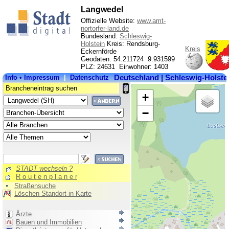
Langwedel
Offizielle Website:
www.amt-
nortorfer-land.de
Bundesland:
Schleswig-
Holstein
Kreis: Rendsburg-
Kreis
Eckernförde
Geodaten: 54.211724 9.931599
PLZ: 24631 Einwohner: 1403