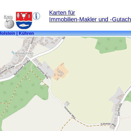
Karten für
Kreis
Immobilien-Makler und -Gutach
Kreis:
Plön
Bundesland:
Schleswig-
Holstein
Einwohner:
665
Postleitzahl:
24211
Ortsteile:
Appelwarder,
Charlottenwerk,
Klein
Kühren,
Kühren,
Kührenerbrücke,
Kührenerglinde,
Kührenerhöfen,
Kührenermühle,
Kührsdorf,
Mückenberg,