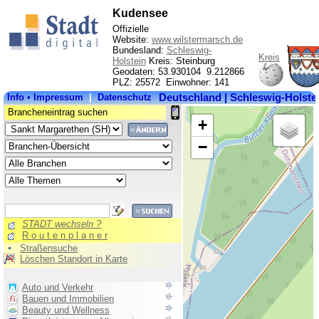
Kudensee
Offizielle
Website:
www.wilstermarsch.de
Bundesland:
Schleswig-
Kreis
Holstein
Kreis: Steinburg
Geodaten: 53.930104 9.212866
PLZ: 25572 Einwohner: 141