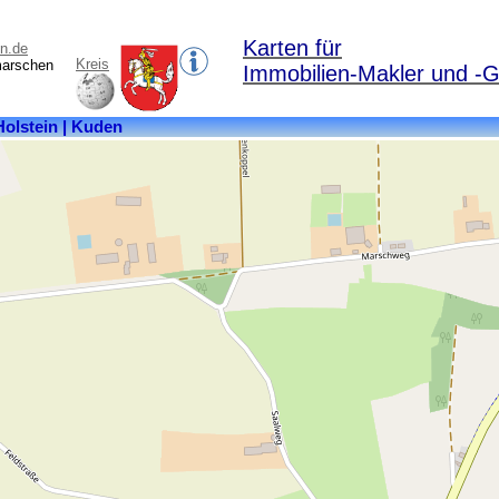
Karten für
n.de
Kreis
marschen
Immobilien-Makler und -G
Kreis:
Dithmarschen
Bundesland:
Schleswig-
Holstein
Fläche:
11,36
km²
Einwohner:
645
Postleitzahl:
25712
Ortsteile:
Amönenhöhe,
Kuden