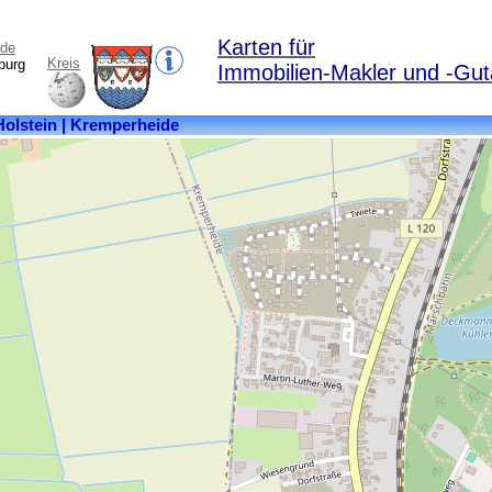
Karten für
.de
Kreis
burg
Immobilien-Makler und -Gut
Kreis:
Steinburg
Bundesland:
Schleswig-
Holstein
Fläche:
3,98
km²
Einwohner:
2527
Postleitzahl:
25569
Ortsteile:
Kremperheide