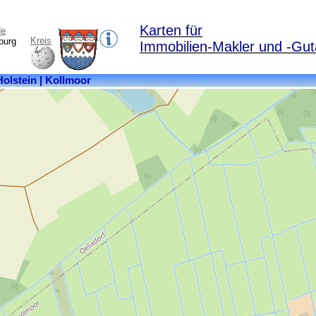
Karten für
de
Kreis
burg
Immobilien-Makler und -Gut
Kreis:
Steinburg
Bundesland:
Schleswig-
Holstein
Fläche:
3,34
km²
Einwohner:
32
Postleitzahl:
25524
Ortsteile:
Kollmoor