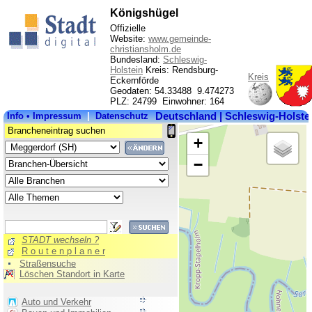
Königshügel
Offizielle
Website:
www.gemeinde-
christiansholm.de
Bundesland:
Schleswig-
Holstein
Kreis: Rendsburg-
Kreis
Eckernförde
Geodaten: 54.33488 9.474273
PLZ: 24799 Einwohner: 164