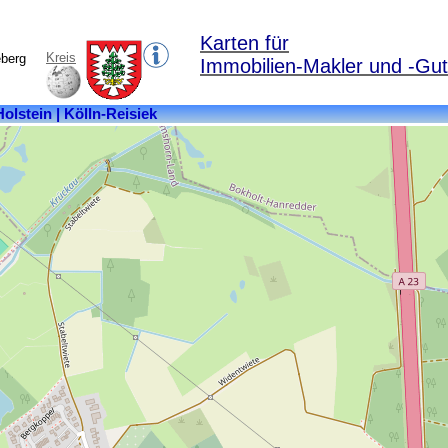
Karten für
Kreis
eberg
Immobilien-Makler und -Gut
Kreis:
Pinneberg
Bundesland:
Schleswig-
Holstein
Fläche:
6,77
km²
Einwohner:
2706
Postleitzahl:
25337
Ortsteile:
Altenmühlen,
Grauer
Esel,
Kölln,
Kölln-
Reisiek,
Reisiek