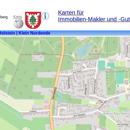
Karten für
Kreis
eberg
Immobilien-Makler und -Gut
Kreis:
Pinneberg
Bundesland:
Schleswig-
Holstein
Fläche:
10,79
km²
Einwohner:
2995
Postleitzahl:
25336
Ortsteile:
Heidmühle,
Himmel,
Holstendorf,
Klein
Nordende,
Liether
Moor,
Ramskamp,