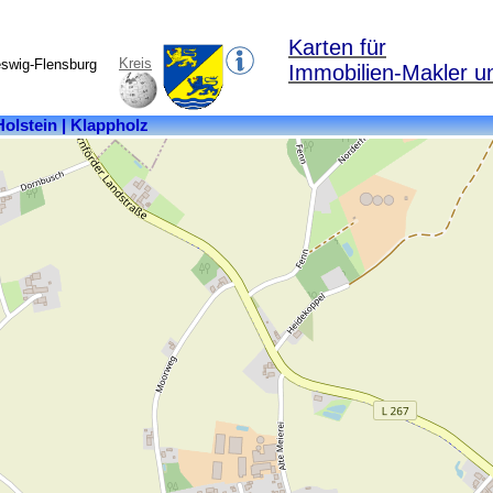
Karten für
Kreis
eswig-Flensburg
Immobilien-Makler u
Kreis:
Schleswig-
Flensburg
Bundesland:
Schleswig-
Holstein
Einwohner:
537
Postleitzahl:
24860
Ortsteile:
Dennholm,
Elmholz,
Fenne,
Glasholz,
Klappholz,
Neubrück,
Norderholz,
Westscheide