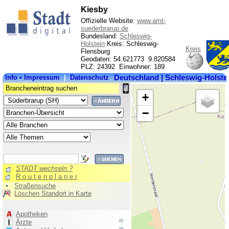
Kiesby
Offizielle Website:
www.amt-
suederbrarup.de
Bundesland:
Schleswig-
Holstein
Kreis: Schleswig-
Kreis
Flensburg
Geodaten: 54.621773 9.820584
PLZ: 24392 Einwohner: 189