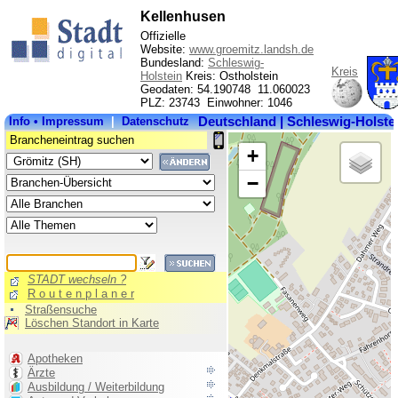
Kellenhusen
Offizielle
Website:
www.groemitz.landsh.de
Bundesland:
Schleswig-
Kreis
Holstein
Kreis: Ostholstein
Geodaten: 54.190748 11.060023
PLZ: 23743 Einwohner: 1046