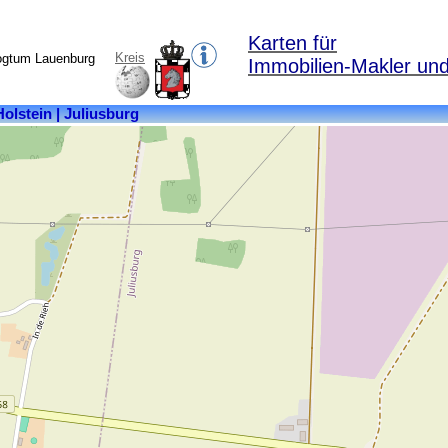
Karten für
Kreis
ogtum Lauenburg
Immobilien-Makler und
Kreis:
Herzogtum
Lauenburg
Bundesland:
Schleswig-
Holstein
Fläche:
6,04
km²
Einwohner:
177
Postleitzahl:
21483
Ortsteile:
Brandhorst,
Juliusburg