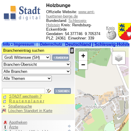
Holzbunge
Offizielle Website:
www.amt-
huettener-berge.de
Bundesland:
Schleswig-
Holstein
Kreis: Rendsburg-
Kreis
Eckernförde
Geodaten: 54.377746 9.705374
PLZ: 24361 Einwohner: 339