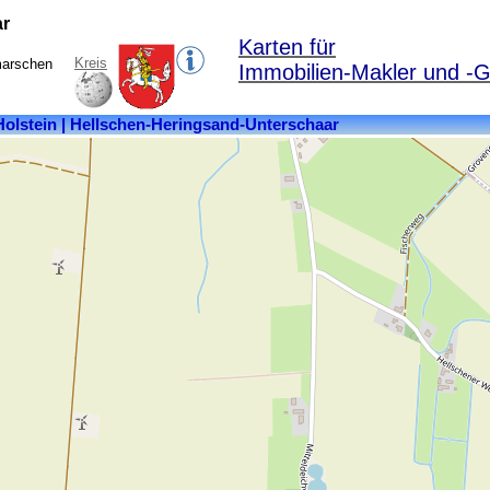
ar
Karten für
Kreis
marschen
Immobilien-Makler und -G
Kreis:
Dithmarschen
Bundesland:
Schleswig-
Holstein
Fläche:
7,02
km²
Einwohner:
179
Postleitzahl:
25764
Ortsteile:
Heerschaar,
Hellschen,
Hellschen-
Heringsand-
Unterschaar,
Heringsand,
Unterschaar