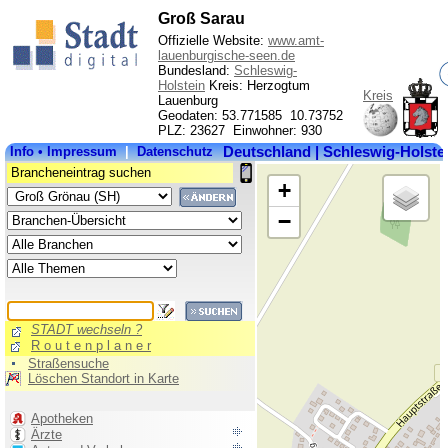
Groß Sarau
Offizielle Website:
www.amt-
lauenburgische-seen.de
Bundesland:
Schleswig-
Holstein
Kreis: Herzogtum
Kreis
Lauenburg
K
Geodaten: 53.771585 10.73752
PLZ: 23627 Einwohner: 930
B
E
P
O