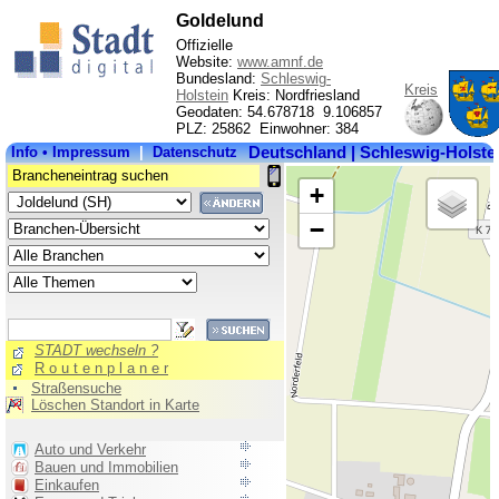
Goldelund
Offizielle
Website:
www.amnf.de
Bundesland:
Schleswig-
Kreis
Holstein
Kreis: Nordfriesland
Geodaten: 54.678718 9.106857
PLZ: 25862 Einwohner: 384