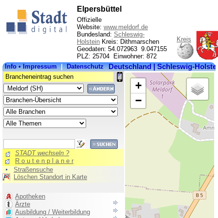
Elpersbüttel
Offizielle
Website:
www.meldorf.de
Bundesland:
Schleswig-
Kreis
Holstein
Kreis: Dithmarschen
Geodaten: 54.072963 9.047155
PLZ: 25704 Einwohner: 872