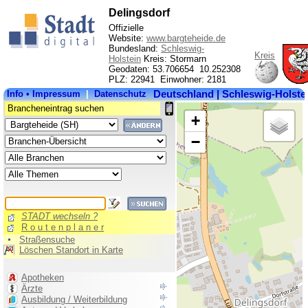
Delingsdorf
Offizielle
Website:
www.bargteheide.de
Bundesland:
Schleswig-
Kreis
Holstein
Kreis: Stormarn
Geodaten: 53.706654 10.252308
PLZ: 22941 Einwohner: 2181