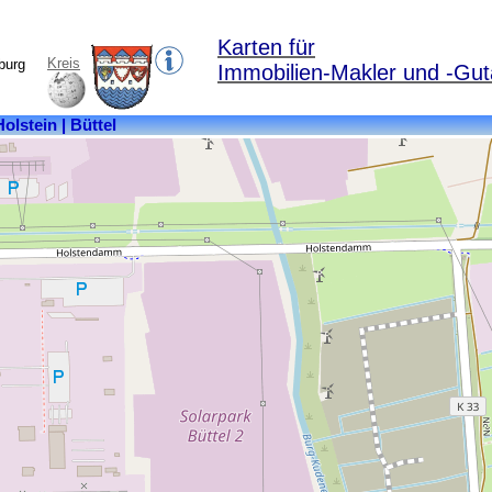
Karten für
Kreis
burg
Immobilien-Makler und -Gut
Kreis:
Steinburg
Bundesland:
Schleswig-
Holstein
Fläche:
11,08
km²
Einwohner:
45
Postleitzahl:
25572
Ortsteile:
Altenkoog,
Büttel,
Kuhlen,
Nordbüttel,
Tütermoor