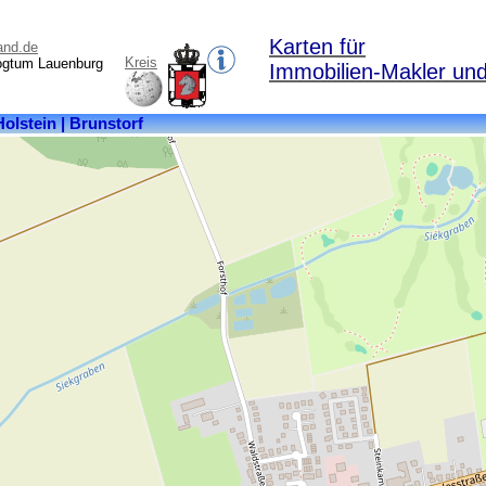
Karten für
and.de
Kreis
ogtum Lauenburg
Immobilien-Makler und
Kreis:
Herzogtum
Lauenburg
Bundesland:
Schleswig-
Holstein
Fläche:
13,76
km²
Einwohner:
639
Postleitzahl:
21524
Ortsteile:
Brunstorf,
Forsthof,
Pulverborn