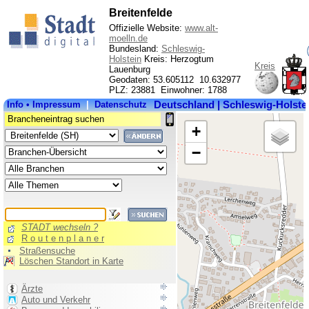
Breitenfelde
Offizielle Website:
www.alt-
moelln.de
Bundesland:
Schleswig-
Holstein
Kreis: Herzogtum
Kreis
Lauenburg
Geodaten: 53.605112 10.632977
PLZ: 23881 Einwohner: 1788