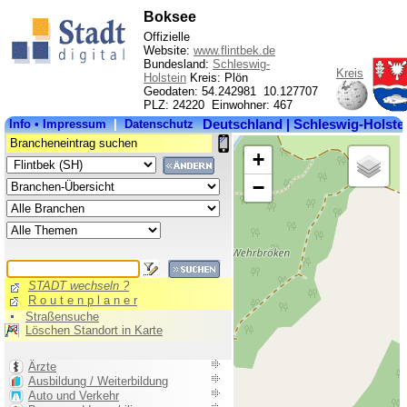
Boksee
Offizielle
Website:
www.flintbek.de
Bundesland:
Schleswig-
Kreis
Holstein
Kreis: Plön
Geodaten: 54.242981 10.127707
PLZ: 24220 Einwohner: 467