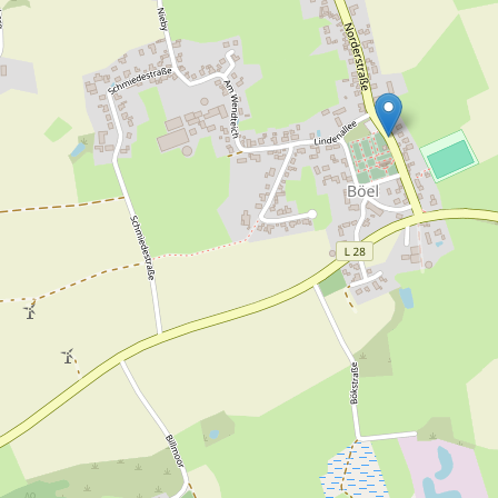
Neuböelschuby,
Nieby,
Norderfeld,
Rabenholzlück,
Stoltoft,
Thiesholz