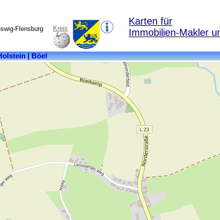
Karten für
Kreis
eswig-Flensburg
Immobilien-Makler u
Kreis:
Schleswig-
Flensburg
Bundesland:
Schleswig-
Holstein
Fläche:
13,66
km²
Einwohner:
757
Postleitzahl:
24401
Ortsteile:
Billmoor,
Billwatt,
Böel,
Böelschuby,
Böelulegraff,
Böelwesterfeld,
Borrishaag,