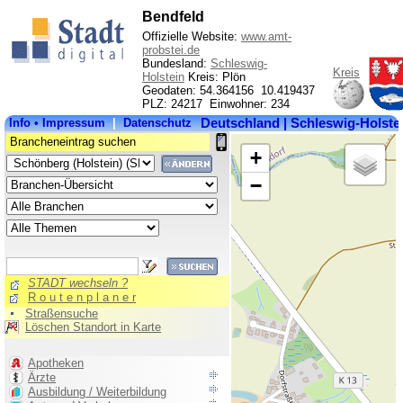
Bendfeld
Offizielle Website:
www.amt-
probstei.de
Bundesland:
Schleswig-
Kreis
Holstein
Kreis: Plön
Geodaten: 54.364156 10.419437
PLZ: 24217 Einwohner: 234